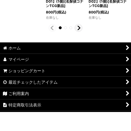
D01】(1個)[名探偵コナ
D02】(1個)[名探偵コナ
ンTCG新品]
ンTCG新品]
800
円
(税込)
800
円
(税込)
在庫なし
在庫なし
ホーム
マイページ
ショッピングカート
最近チェックしたアイテム
ご利用案内
特定商取引法表示
お問い合わせ
ログイン