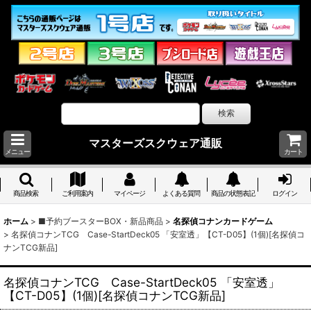
マスターズスクウェア通販
メニュー
カート
商品検索
ご利用案内
マイページ
よくある質問
商品の状態表記
ログイン
ホーム
>
■予約ブースターBOX・新品商品
>
名探偵コナンカードゲーム
>
名探偵コナンTCG Case-StartDeck05 「安室透」【CT-D05】(1個)[名探偵コ
ナンTCG新品]
名探偵コナンTCG Case-StartDeck05 「安室透」
【CT-D05】(1個)[名探偵コナンTCG新品]