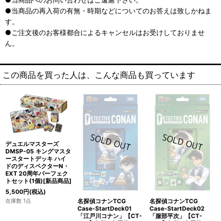
●当商品の再入荷の有無・時期などについてのお答えは致しかねま
す。
●ご注文後のお客様都合によるキャンセルはお受けしておりませ
ん。
この商品を買った人は、こんな商品も買っています
デュエルマスターズ
DMSP-05 キングマスタ
ースタートデッキ ハイ
ドのディスペクターN・
EXT 20周年パーフェク
トセット(1個)[新品商品]
5,500
円
(税込)
名探偵コナンTCG
名探偵コナンTCG
在庫数 1点
Case-StartDeck01
Case-StartDeck02
「江戸川コナン」【CT-
「服部平次」【CT-