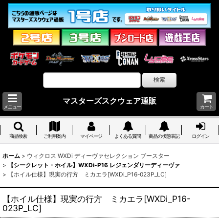
マスターズスクウェア通販
メニュー
カート
商品検索
ご利用案内
マイページ
よくある質問
商品の状態表記
ログイン
ホーム
>
ウィクロス WXDi ディーヴァセレクション ブースター
>
【シークレット・ホイル】WXDi-P16 レジェンダリーディーヴァ
>
【ホイル仕様】現実の行方 ミカエラ[WXDi_P16-023P_LC]
【ホイル仕様】現実の行方 ミカエラ[WXDi_P16-
023P_LC]