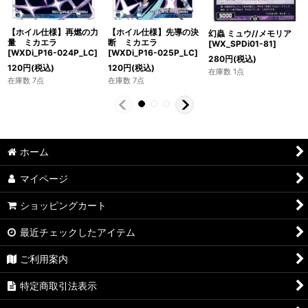
【ホイル仕様】再燃の力
【ホイル仕様】先導の決
幻蟲 ミュウ//メモリア
量 ミカエラ
断 ミカエラ
[WX_SPDi01-81]
[WXDi_P16-024P_LC]
[WXDi_P16-025P_LC]
280
円
(税込)
120
円
(税込)
120
円
(税込)
在庫数 1点
在庫数 7点
在庫数 7点
ホーム
マイページ
ショッピングカート
最近チェックしたアイテム
ご利用案内
特定商取引法表示