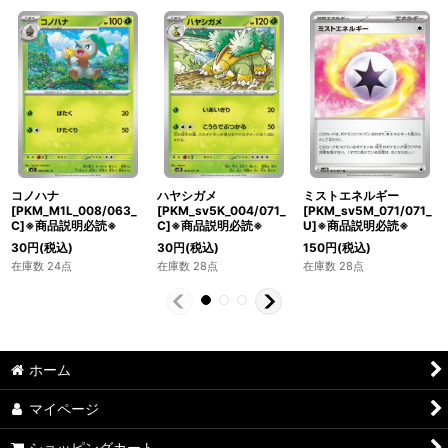
コノハナ
ハヤシガメ
ミストエネルギー
[PKM_M1L_008/063_
[PKM_sv5K_004/071_
[PKM_sv5M_071/071_
C]※商品説明必読※
C]※商品説明必読※
U]※商品説明必読※
30
円
(税込)
30
円
(税込)
150
円
(税込)
在庫数 24点
在庫数 28点
在庫数 28点
ホーム
マイページ
ショッピングカート