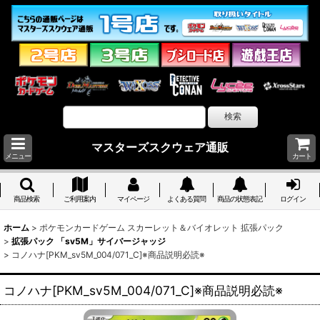
マスターズスクウェア通販
メニュー
カート
商品検索
ご利用案内
マイページ
よくある質問
商品の状態表記
ログイン
ホーム
>
ポケモンカードゲーム スカーレット＆バイオレット 拡張パック
>
拡張パック 「sv5M」サイバージャッジ
>
コノハナ[PKM_sv5M_004/071_C]※商品説明必読※
コノハナ[PKM_sv5M_004/071_C]※商品説明必読※