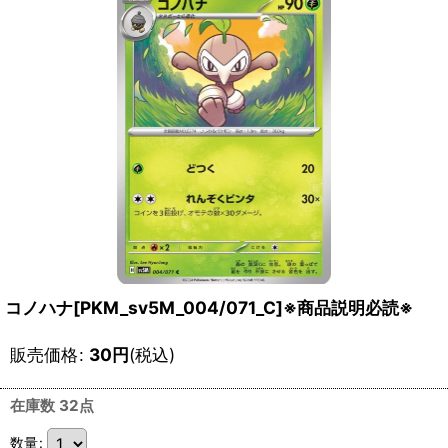
コノハナ[PKM_sv5M_004/071_C]※商品説明必読※
販売価格
:
30
円
(税込)
在庫数 32点
数量
: