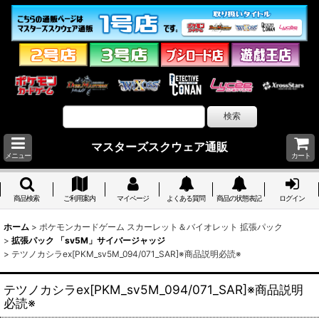
マスターズスクウェア通販
メニュー
カート
商品検索
ご利用案内
マイページ
よくある質問
商品の状態表記
ログイン
ホーム
>
ポケモンカードゲーム スカーレット＆バイオレット 拡張パック
>
拡張パック 「sv5M」サイバージャッジ
>
テツノカシラex[PKM_sv5M_094/071_SAR]※商品説明必読※
テツノカシラex[PKM_sv5M_094/071_SAR]※商品説明
必読※