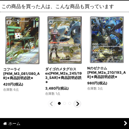
この商品を買った人は、こんな商品も買っています
Nのゼクロム
ダイゴのメタグロス
コフーライ
[PKM_M2a_210/193_A
ex[PKM_M2a_245/19
[PKM_M3_081/080_A
R]※商品説明必読※
3_SAR]※商品説明必読
R]※商品説明必読※
※
980
円
(税込)
420
円
(税込)
3,480
円
(税込)
在庫数 3点
在庫数 6点
在庫数 1点
ホーム