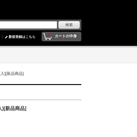
0
カートの中身
新規登録はこちら
ック入)[新品商品]
ク入)[新品商品]