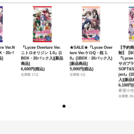
re Ver.N
『Lycee Overture Ver.
★SALE★『Lycee Over
【予約商
OX・20パ
ニトロオリジン 1.0』(1
ture Ver.ケロQ・枕 1.
制】【8/
]
BOX・20パック入)[新品
0』(1BOX・20パック入)
『Lycee 
商品]
[新品商品]
サガプラ
6,600円
(税込)
5,000円
(税込)
SOFT&S
ject』
在庫数 17点
在庫数 2点
入)[新品
6,100円
希望小売
在庫数 28