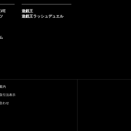
LVE
遊戯王
ツ
遊戯王ラッシュデュエル
ム
案内
取引法表示
合わせ