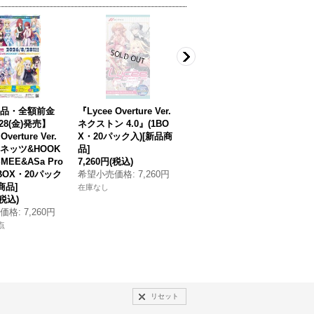
品・全額前金
『Lycee Overture Ver.
『Lycee Overture Ver.
『
28(金)発売】
ネクストン 4.0』(1BO
パープルソフトウェア
ア
Overture Ver.
X・20パック入)[新品商
2.0』(1BOX・20パック
0
ネッツ&HOOK
品]
入)[新品商品]
[
MEE&ASa Pro
7,260円
(税込)
7,260円
(税込)
6
(1BOX・20パック
希望小売価格
:
7,260円
希望小売価格
:
7,260円
在
商品]
在庫なし
在庫なし
(税込)
価格
:
7,260円
点
リセット