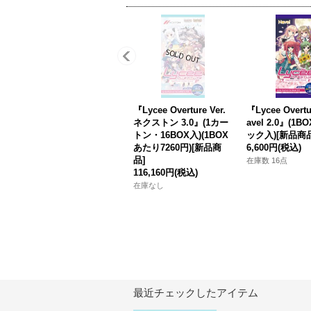
『Lycee Overture Ver.
『Lycee Overtu
ネクストン 3.0』(1カー
avel 2.0』(1B
トン・16BOX入)(1BOX
ック入)[新品商品
あたり7260円)[新品商
6,600円
(税込)
品]
在庫数 16点
116,160円
(税込)
在庫なし
最近チェックしたアイテム