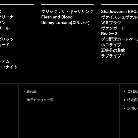
ス
マジック：ザ・ギャザリング
Shadowverse EVO
アリーナ
Flesh and Blood
ヴァイスシュヴァル
マン
Disney Lorcana(ロルカナ)
ＷＳブラウ
ボール
ヴァンガード
Reバース
ピリッツ
プロ野球カードゲー
カード
ホロライブ
五等分の花嫁
ラブライブ！
シアム
・ユナイト
新商品
ご利用
商品カテゴリ一覧
特定商
お問い