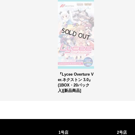
『Lycee Overture V
er.ネクストン 3.0』
(1BOX・20パック
入)[新品商品]
1号店
2号店