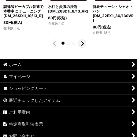
特級チューシ・シャオ・
調律師ピーカプ/♪音速で
氷柱と炎弧の決断
ハン
本番中に チューニング
[DM_26SD1I_6/13_VR]
[DM_22EX1_36/130VR
[DM_26SD1I_10/13_R]
80
円
(税込)
]
80
円
(税込)
在庫数 1点
80
円
(税込)
在庫数 3点
在庫数 18点
ホーム
マイページ
ショッピングカート
最近チェックしたアイテム
ご利用案内
特定商取引法表示
お問い合わせ