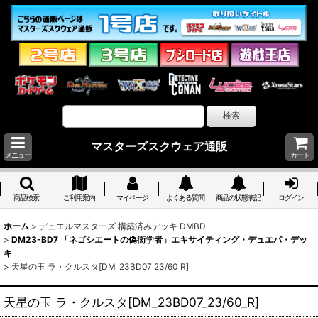
マスターズスクウェア通販
メニュー
カート
商品検索
ご利用案内
マイページ
よくある質問
商品の状態表記
ログイン
ホーム
>
デュエルマスターズ 構築済みデッキ DMBD
>
DM23-BD7 「ネゴシエートの偽衒学者」エキサイティング・デュエパ・デッ
キ
>
天星の玉 ラ・クルスタ[DM_23BD07_23/60_R]
天星の玉 ラ・クルスタ[DM_23BD07_23/60_R]