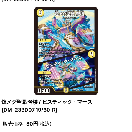
煌メク聖晶 弩楼 / ビスティック・マース
[DM_23BD07_19/60_R]
販売価格
:
80
円
(税込)