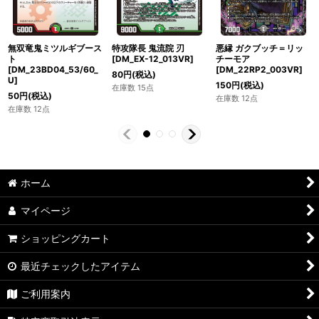
無双竜鬼ミツルギブース
特攻隊長 鬼流院 刃
悪縁 ガクブッチ＝リッ
ト
[DM_EX-12_013VR]
チーモア
[DM_23BD04_53/60_
[DM_22RP2_003VR]
80
円
(税込)
U]
150
円
(税込)
在庫数 15点
50
円
(税込)
在庫数 12点
在庫数 12点
ホーム
マイページ
ショッピングカート
最近チェックしたアイテム
ご利用案内