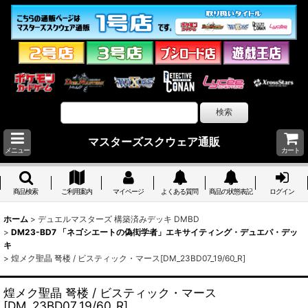
マスターズスクウェア通販
メニュー
カート
商品検索
ご利用案内
マイページ
よくある質問
商品の状態表記
ログイン
ホーム
>
デュエルマスターズ 構築済みデッキ DMBD
>
DM23-BD7 「ネゴシエートの偽衒学者」エキサイティング・デュエパ・デッ
キ
>
煌メク聖晶 弩楼 / ビスティック・マース[DM_23BD07_19/60_R]
煌メク聖晶 弩楼 / ビスティック・マース
[DM_23BD07_19/60_R]