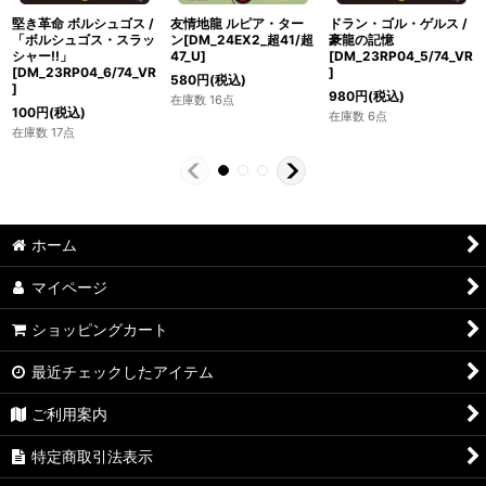
堅き革命 ボルシュゴス /
友情地龍 ルピア・ター
ドラン・ゴル・ゲルス /
「ボルシュゴス・スラッ
ン[DM_24EX2_超41/超
豪龍の記憶
シャー!!」
47_U]
[DM_23RP04_5/74_VR
[DM_23RP04_6/74_VR
]
580
円
(税込)
]
980
円
(税込)
在庫数 16点
100
円
(税込)
在庫数 6点
在庫数 17点
ホーム
マイページ
ショッピングカート
最近チェックしたアイテム
ご利用案内
特定商取引法表示