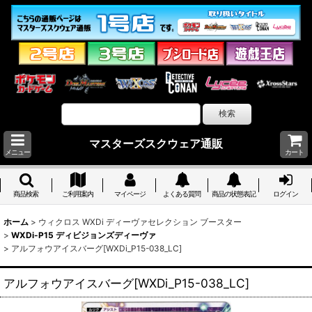
マスターズスクウェア通販
メニュー
カート
商品検索
ご利用案内
マイページ
よくある質問
商品の状態表記
ログイン
ホーム
>
ウィクロス WXDi ディーヴァセレクション ブースター
>
WXDi-P15 ディビジョンズディーヴァ
>
アルフォウアイスバーグ[WXDi_P15-038_LC]
アルフォウアイスバーグ[WXDi_P15-038_LC]