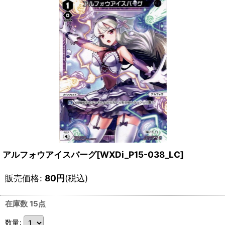
アルフォウアイスバーグ[WXDi_P15-038_LC]
販売価格
:
80
円
(税込)
在庫数 15点
数量
: