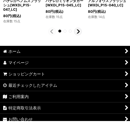
ハナレ//ベノムスプラッ
ハナレ//ミリオンダガー
アルフォウスプラッシュ
シュ[WXDi_P15-
[WXDi_P15-045_LC]
[WXDi_P15-040_LC]
047_LC]
80
円
(税込)
80
円
(税込)
80
円
(税込)
在庫数 15点
在庫数 14点
在庫数 15点
ホーム
マイページ
ショッピングカート
最近チェックしたアイテム
ご利用案内
特定商取引法表示
お問い合わせ