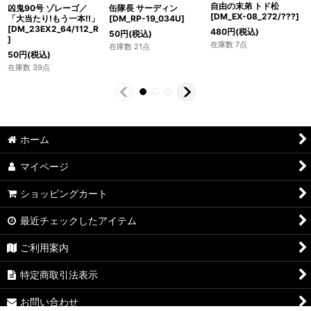
自由の末弟 トド松
缶隊長 サーディン
凶鬼90号 ゾレーゴ／
[DM_EX-08_272/???]
[DM_RP-19_034U]
「大当たり!もう一本!!」
[DM_23EX2_64/112_R
480
円
(税込)
50
円
(税込)
]
在庫数 7点
在庫数 21点
50
円
(税込)
在庫数 39点
ホーム
マイページ
ショッピングカート
最近チェックしたアイテム
ご利用案内
特定商取引法表示
お問い合わせ