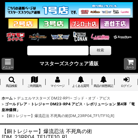
マスターズスクウェア通販
メニュー
カート
商品検索
ご利用案内
マイページ
よくある質問
商品の状態表記
ログイン
ホーム
>
デュエルマスターズ DM22-RP1~ ゴッド・オブ・アビス
>
ゴールドレア・トレジャー DM23-RP4 アビス・レボリューション 第4弾 「竜
皇神爆輝」
>
【銅トレジャー】爆流忍法 不死鳥の術[DM_23RP04_TF1/TF10_R]
【銅トレジャー】爆流忍法 不死鳥の術
[DM_23RP04_TF1/TF10_R]