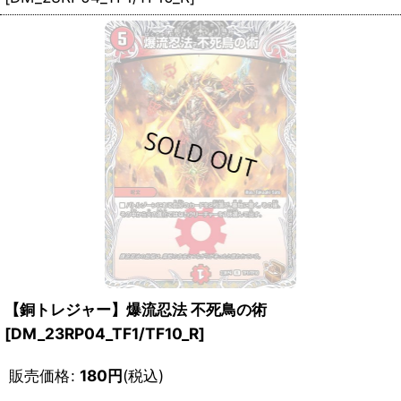
【銅トレジャー】爆流忍法 不死鳥の術
[DM_23RP04_TF1/TF10_R]
販売価格
:
180
円
(税込)