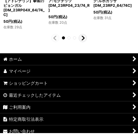
グ:ルボカッサ
【アドレナリン】拳装の
ア:モグチッツ
[DM_23RP2_64/74C]
ピョンガル
[DM_23RP04_23/74_R
[DM_23RP04X_64/74_
]
50
円
(税込)
C]
50
円
(税込)
在庫数 31点
50
円
(税込)
在庫数 20点
在庫数 29点
ホーム
マイページ
ショッピングカート
最近チェックしたアイテム
ご利用案内
特定商取引法表示
お問い合わせ