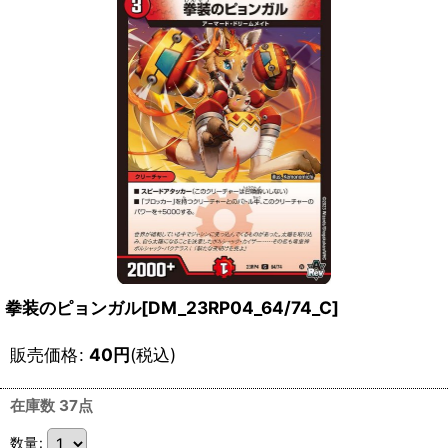
拳装のピョンガル[DM_23RP04_64/74_C]
販売価格
:
40
円
(税込)
在庫数 37点
数量
: