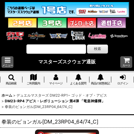
マスターズスクウェア通販
メニュー
カート
商品検索
ご利用案内
マイページ
よくある質問
商品の状態表記
ログイン
ホーム
>
デュエルマスターズ DM22-RP1~ ゴッド・オブ・アビス
>
DM23-RP4 アビス・レボリューション 第4弾 「竜皇神爆輝」
>
拳装のピョンガル[DM_23RP04_64/74_C]
拳装のピョンガル[DM_23RP04_64/74_C]