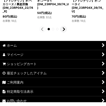
【アドレナリン】オ:ベ
オ:ンータイ
【アドレナリン】オ:ン
カリーヌ / 裏盗邪撫
[DM_23RP04_39/74_U
ータイ
[DM_23RP04X_22/74
]
[DM_23RP04X_39/74_
_R]
U]
50
円
(税込)
80
円
(税込)
70
円
(税込)
在庫数 32点
在庫数 18点
在庫数 19点
ホーム
マイページ
ショッピングカート
最近チェックしたアイテム
ご利用案内
特定商取引法表示
お問い合わせ