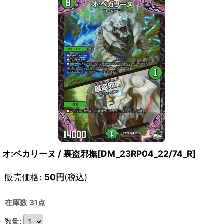
オ:ベカリーヌ / 裏盗邪撫[DM_23RP04_22/74_R]
販売価格
:
50
円
(税込)
在庫数 31点
数量
: