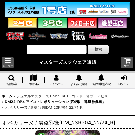
マスターズスクウェア通販
メニュー
カート
商品検索
ご利用案内
マイページ
よくある質問
商品の状態表記
ログイン
ホーム
>
デュエルマスターズ DM22-RP1~ ゴッド・オブ・アビス
>
DM23-RP4 アビス・レボリューション 第4弾 「竜皇神爆輝」
>
オ:ベカリーヌ / 裏盗邪撫[DM_23RP04_22/74_R]
オ:ベカリーヌ / 裏盗邪撫[DM_23RP04_22/74_R]