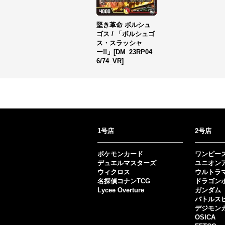
堅き革命 ボルシュ
ゴス / 「ボルシュゴ
ス・スラッシャ
ー!!」[DM_23RP04_
6/74_VR]
1号店
2号店
ポケモンカード
ワンピー
デュエルマスターズ
ユニオン
ウィクロス
ウルトラ
名探偵コナンTCG
ドラゴン
Lycee Overture
ガンダム
バトルス
デジモン
OSICA