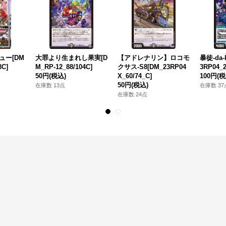
ュー[DM
大罪より生まれし果実[D
【アドレナリン】ロコモ
暴徒-da-
8C]
M_RP-12_88/104C]
クサス-S8[DM_23RP04
3RP04_2
50円
(税込)
X_60/74_C]
100円
(税
50円
(税込)
在庫数 13点
在庫数 37
在庫数 24点