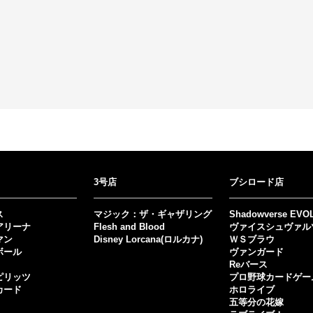
3号店
ブシロード店
ス
マジック：ザ・ギャザリング
Shadowverse EVO
アリーナ
Flesh and Blood
ヴァイスシュヴァル
マン
Disney Lorcana(ロルカナ)
ＷＳブラウ
ボール
ヴァンガード
Reバース
ピリッツ
プロ野球カードゲー
カード
ホロライブ
五等分の花嫁