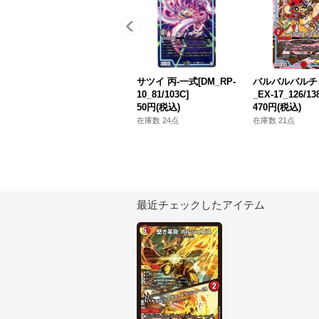
サツイ 丙-一式[DM_RP-
バルバルバルチ
10_81/103C]
_EX-17_126/13
50円
(税込)
470円
(税込)
在庫数 24点
在庫数 21点
最近チェックしたアイテム