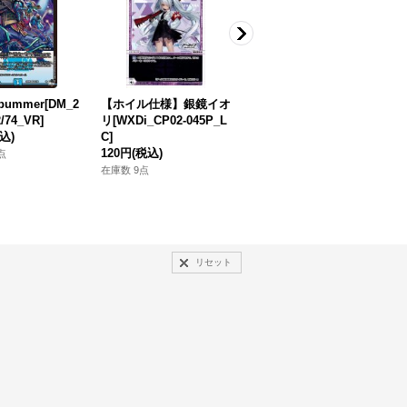
bummer[DM_2
【ホイル仕様】銀鏡イオ
ハナサキ・ゲルグラノス
巨
/74_VR]
リ[WXDi_CP02-045P_L
[DM_23BD04_7/60_U]
_
込)
C]
50円
(税込)
8
120円
(税込)
点
在庫数 12点
在
在庫数 9点
リセット