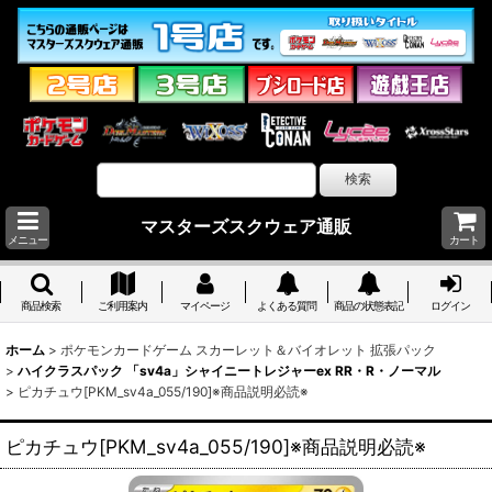
マスターズスクウェア通販
メニュー
カート
商品検索
ご利用案内
マイページ
よくある質問
商品の状態表記
ログイン
ホーム
>
ポケモンカードゲーム スカーレット＆バイオレット 拡張パック
>
ハイクラスパック 「sv4a」シャイニートレジャーex RR・R・ノーマル
>
ピカチュウ[PKM_sv4a_055/190]※商品説明必読※
ピカチュウ[PKM_sv4a_055/190]※商品説明必読※