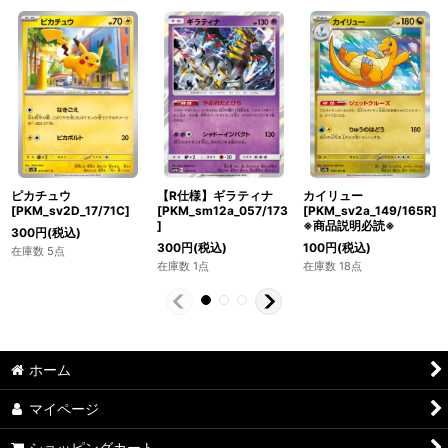
ピカチュウ
【R仕様】ギラティナ
カイリュー
[PKM_sv2D_17/71C]
[PKM_sm12a_057/173
[PKM_sv2a_149/165R]
]
※商品説明必読※
300
円
(税込)
300
円
(税込)
100
円
(税込)
在庫数 5点
在庫数 1点
在庫数 18点
ホーム
マイページ
ショッピングカート