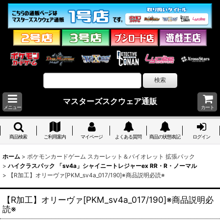
マスターズスクウェア通販
メニュー
カート
商品検索
ご利用案内
マイページ
よくある質問
商品の状態表記
ログイン
ホーム
>
ポケモンカードゲーム スカーレット＆バイオレット 拡張パック
>
ハイクラスパック 「sv4a」シャイニートレジャーex RR・R・ノーマル
>
【R加工】オリーヴァ[PKM_sv4a_017/190]※商品説明必読※
【R加工】オリーヴァ[PKM_sv4a_017/190]※商品説明必
読※