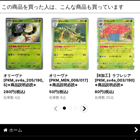
この商品を買った人は、こんな商品も買っています
オリーヴァ
オリーヴァ
【R加工】ラフレシア
[PKM_sv4a_205/190_
[PKM_MEN_008/017]
[PKM_sv4a_003/190]
S]※商品説明必読※
※商品説明必読※
※商品説明必読※
280
円
(税込)
50
円
(税込)
80
円
(税込)
在庫数 4点
在庫数 8点
在庫数 20点
ホーム