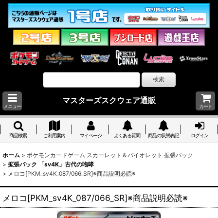
マスターズスクウェア通販
メニュー
カート
商品検索
ご利用案内
マイページ
よくある質問
商品の状態表記
ログイン
ホーム
>
ポケモンカードゲーム スカーレット＆バイオレット 拡張パック
>
拡張パック 「sv4K」古代の咆哮
>
メロコ[PKM_sv4K_087/066_SR]※商品説明必読※
メロコ[PKM_sv4K_087/066_SR]※商品説明必読※