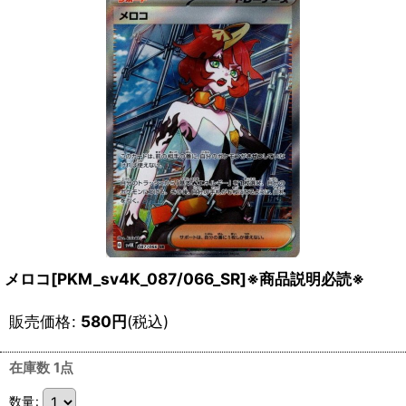
メロコ[PKM_sv4K_087/066_SR]※商品説明必読※
販売価格
:
580
円
(税込)
在庫数 1点
数量
: