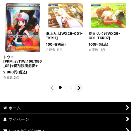
桑上カホ[WX25-CD1-
春日ツバキ[WX25-
TKR11]
CD1-TKR07]
100
円
(税込)
100
円
(税込)
在庫数 11点
在庫数 11点
トウコ
[PKM_sv11W_166/086
_SR]※商品説明必読※
2,980
円
(税込)
在庫数 3点
ホーム
マイページ
ショッピングカート