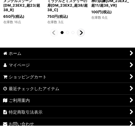
メンデルスゾーン
ミラクルとミステリーの
神の試練[DM_23EX2_
[DM_23EX2_超23/超
扉[DM_23EX2_超38/超
超11/超38_VR]
38_R]
38_C]
100
円
(税込)
650
円
(税込)
750
円
(税込)
在庫数 6点
在庫数 16点
在庫数 3点
ホーム
マイページ
ショッピングカート
最近チェックしたアイテム
ご利用案内
特定商取引法表示
お問い合わせ