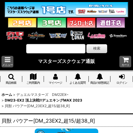
マスターズスクウェア通販
メニュー
カート
商品検索
ご利用案内
マイページ
よくある質問
商品の状態表記
ログイン
ホーム
>
デュエルマスターズ DM22EX~
>
DM23-EX2 頂上決戦!!デュエキングMAX 2023
>
貝獣 パウアー[DM_23EX2_超15/超38_R]
貝獣 パウアー[DM_23EX2_超15/超38_R]