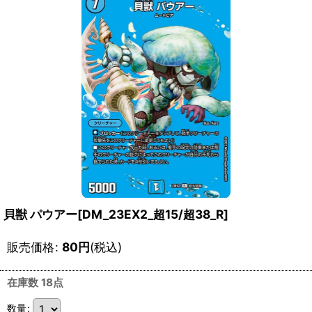
貝獣 パウアー[DM_23EX2_超15/超38_R]
販売価格
:
80
円
(税込)
在庫数 18点
数量
: