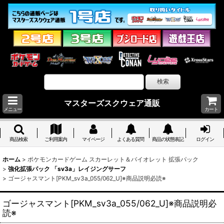
マスターズスクウェア通販
メニュー
カート
商品検索
ご利用案内
マイページ
よくある質問
商品の状態表記
ログイン
ホーム
>
ポケモンカードゲーム スカーレット＆バイオレット 拡張パック
>
強化拡張パック 「sv3a」レイジングサーフ
>
ゴージャスマント[PKM_sv3a_055/062_U]※商品説明必読※
ゴージャスマント[PKM_sv3a_055/062_U]※商品説明必
読※