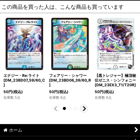
この商品を買った人は、こんな商品も買っています
エナジー・Re:ライト
フェアリー・シャワー
【黒トレジャー】極頂秘
[DM_23BD07_59/60_C
[DM_23BD06_39/60_R
伝ゼニス・シンフォニー
]
]
[DM_23EX3_T1/T20R]
50
円
(税込)
50
円
(税込)
50
円
(税込)
在庫数 5点
在庫数 8点
在庫数 6点
ホーム