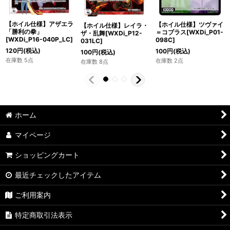
【ホイル仕様】アザエラ
【ホイル仕様】ツヴァイ
【ホイル仕様】レイラ・
「勝利の拳」
＝コブラス[WXDi_P01-
ザ・乱舞[WXDi_P12-
[WXDi_P16-040P_LC]
098C]
031LC]
120
円
(税込)
100
円
(税込)
100
円
(税込)
在庫数 5点
在庫数 2点
在庫数 8点
ホーム
マイページ
ショッピングカート
最近チェックしたアイテム
ご利用案内
特定商取引法表示