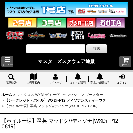
マスターズスクウェア通販
メニュー
カート
商品検索
ご利用案内
マイページ
よくある質問
商品の状態表記
ログイン
ホーム
>
ウィクロス WXDi ディーヴァセレクション ブースター
>
【シークレット・ホイル】WXDi-P12 ディソナンスディーヴァ
>
【ホイル仕様】翠英 マッドグ//ディソナ[WXDi_P12-081R]
【ホイル仕様】翠英 マッドグ//ディソナ[WXDi_P12-
081R]