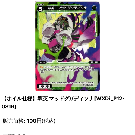
【ホイル仕様】翠英 マッドグ//ディソナ[WXDi_P12-
081R]
販売価格
:
100
円
(税込)