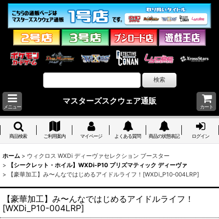
マスターズスクウェア通販
メニュー
カート
商品検索
ご利用案内
マイページ
よくある質問
商品の状態表記
ログイン
ホーム
>
ウィクロス WXDi ディーヴァセレクション ブースター
>
【シークレット・ホイル】WXDi-P10 プリズマティック ディーヴァ
>
【豪華加工】み〜んなではじめるアイドルライフ！[WXDi_P10-004LRP]
【豪華加工】み〜んなではじめるアイドルライフ！
[WXDi_P10-004LRP]