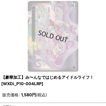
【豪華加工】み〜んなではじめるアイドルライフ！
[WXDi_P10-004LRP]
販売価格
:
1,580
円
(税込)