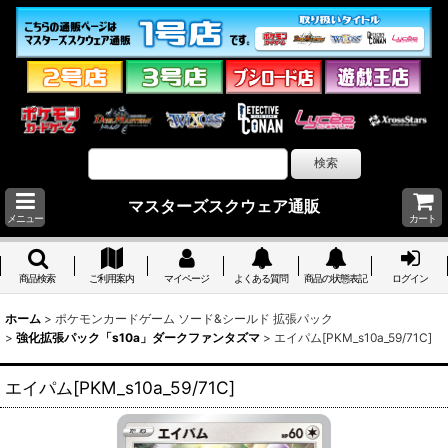
マスターズスクウェア通販
メニュー
カート
商品検索
ご利用案内
マイページ
よくある質問
商品の状態表記
ログイン
ホーム
>
ポケモンカードゲーム ソード&シールド 拡張パック
>
強化拡張パック「s10a」ダークファンタズマ
>
エイパム[PKM_s10a_59/71C]
エイパム[PKM_s10a_59/71C]