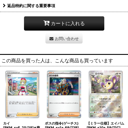
返品特約に関する重要事項
カートに入れる
お問い合わせ
この商品を買った人は、こんな商品も買っています
カイ
ボスの指令(ゲーチス)
【ミラー仕様】エイパム
[PKM_svF_25/38]※商
[PKM_sv1a_69/73R]
[PKM_s10a_59/71C]