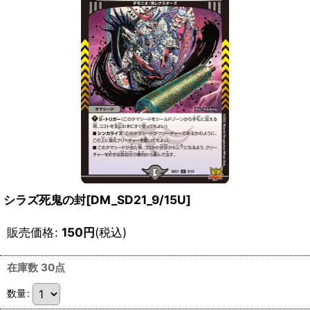
シラズ死鬼の封[DM_SD21_9/15U]
販売価格
:
150
円
(税込)
在庫数 30点
数量
: