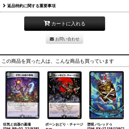
返品特約に関する重要事項
カートに入れる
お問い合わせ
この商品を買った人は、こんな商品も買っています
狂気と凶器の墓場
ボーンおどり・チャージ
堕呪 バレッドゥ
[DM_RP-02_22/93R]
ャー
[DM_EX-17_118/138C]