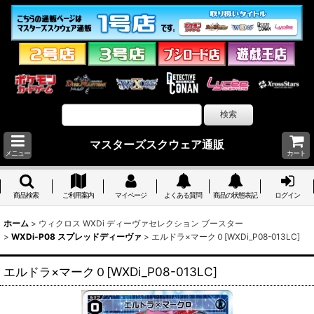
マスターズスクウェア通販
メニュー
カート
商品検索
ご利用案内
マイページ
よくある質問
商品の状態表記
ログイン
ホーム
>
ウィクロス WXDi ディーヴァセレクション ブースター
>
WXDi-P08 スプレッドディーヴァ
>
エルドラ×マーク０[WXDi_P08-013LC]
エルドラ×マーク０[WXDi_P08-013LC]