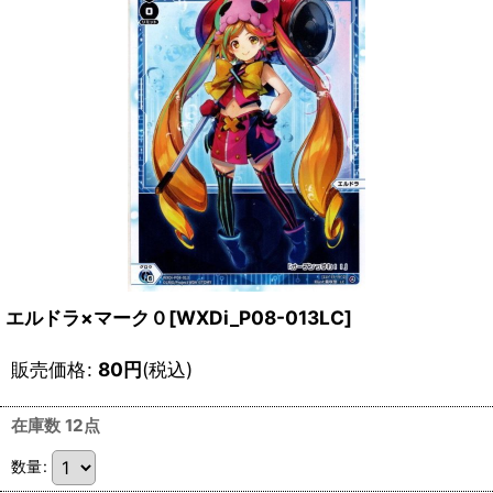
エルドラ×マーク０[WXDi_P08-013LC]
販売価格
:
80
円
(税込)
在庫数 12点
数量
: