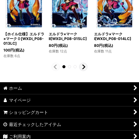
【ホイル仕様】エルドラ
エルドラ×マーク
エルドラ×マーク
×マーク０[WXDi_P08-
II[WXDi_P08-015LC]
I[WXDi_P08-014LC]
013LC]
80
円
(税込)
80
円
(税込)
100
円
(税込)
在庫数 12点
在庫数 11点
在庫数 6点
ホーム
マイページ
ショッピングカート
最近チェックしたアイテム
ご利用案内