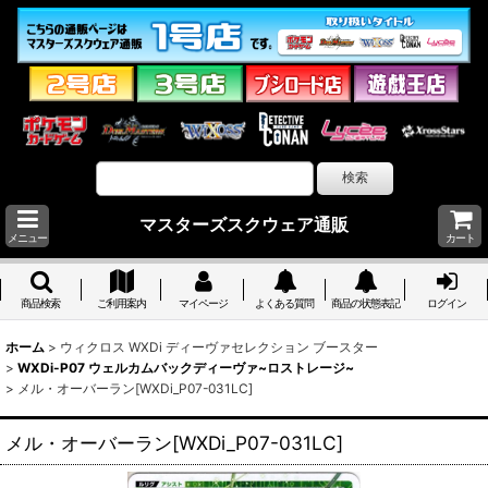
マスターズスクウェア通販
メニュー
カート
商品検索
ご利用案内
マイページ
よくある質問
商品の状態表記
ログイン
ホーム
>
ウィクロス WXDi ディーヴァセレクション ブースター
>
WXDi-P07 ウェルカムバックディーヴァ~ロストレージ~
>
メル・オーバーラン[WXDi_P07-031LC]
メル・オーバーラン[WXDi_P07-031LC]