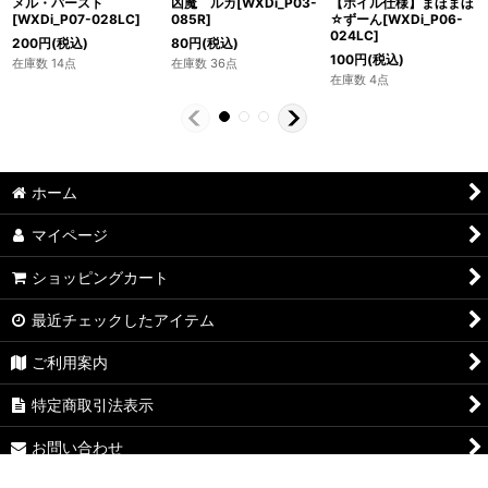
【ホイル仕様】まほまほ
凶魔 ルカ[WXDi_P03-
メル・バースト
☆ずーん[WXDi_P06-
085R]
[WXDi_P07-028LC]
024LC]
80
円
(税込)
200
円
(税込)
100
円
(税込)
在庫数 36点
在庫数 14点
在庫数 4点
ホーム
マイページ
ショッピングカート
最近チェックしたアイテム
ご利用案内
特定商取引法表示
お問い合わせ