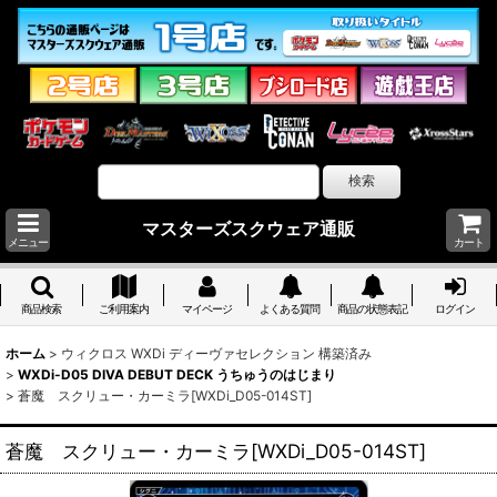
マスターズスクウェア通販
メニュー
カート
商品検索
ご利用案内
マイページ
よくある質問
商品の状態表記
ログイン
ホーム
>
ウィクロス WXDi ディーヴァセレクション 構築済み
>
WXDi-D05 DIVA DEBUT DECK うちゅうのはじまり
>
蒼魔 スクリュー・カーミラ[WXDi_D05-014ST]
蒼魔 スクリュー・カーミラ[WXDi_D05-014ST]