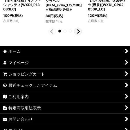
【ホイル仕様】イオナ・
【ホイル仕様】火宮チナ
クラベル
シャウティ[WXDi_P13-
ツ(温泉)[WXDi_CP02-
[PKM_sv4a_172/190]
033LC]
050P_LC]
※商品説明必読※
100
円
(税込)
120
円
(税込)
80
円
(税込)
在庫数 8点
在庫数 9点
在庫数 18点
ホーム
マイページ
ショッピングカート
最近チェックしたアイテム
ご利用案内
特定商取引法表示
お問い合わせ