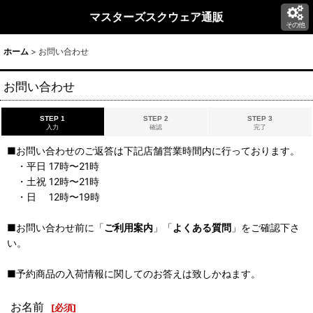
マスターズスクウェア通販
その他
ホーム
>
お問い合わせ
お問い合わせ
STEP 1
STEP 2
STEP 3
入力
確認
完了
■お問い合わせのご返答は下記店舗営業時間内に行っております。
・平日 17時〜21時
・土祝 12時〜21時
・日 12時〜19時
■お問い合わせ前に「
ご利用案内
」「
よくある質問
」をご確認下さ
い。
■予約商品の入荷情報に関してのお答えは致しかねます。
お名前
[
必須
]