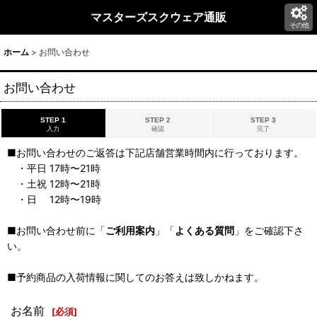
マスターズスクウェア通販
その他
ホーム
>
お問い合わせ
お問い合わせ
STEP 1
STEP 2
STEP 3
入力
確認
完了
■お問い合わせのご返答は下記店舗営業時間内に行っております。
・平日 17時〜21時
・土祝 12時〜21時
・日 12時〜19時
■お問い合わせ前に「
ご利用案内
」「
よくある質問
」をご確認下さ
い。
■予約商品の入荷情報に関してのお答えは致しかねます。
お名前
[
必須
]