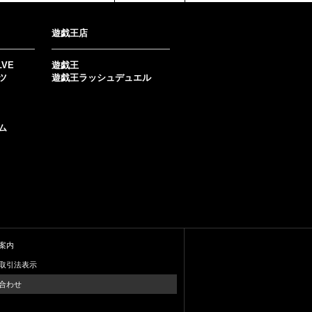
遊戯王店
LVE
遊戯王
ツ
遊戯王ラッシュデュエル
ム
案内
取引法表示
合わせ