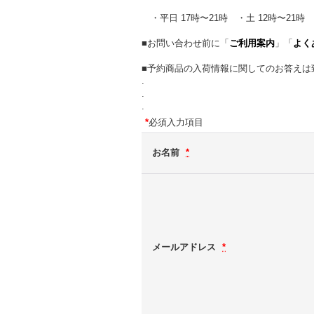
・平日 17時〜21時 ・土 12時〜21時 
■お問い合わせ前に「
ご利用案内
」「
よく
■予約商品の入荷情報に関してのお答えは
.
.
.
*
必須入力項目
お名前
*
メールアドレス
*