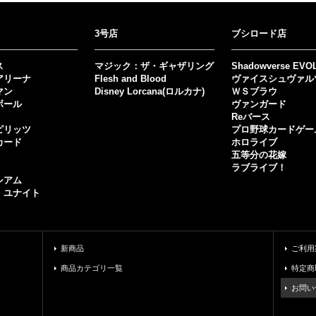
3号店
ブシロード店
ス
マジック：ザ・ギャザリング
Shadowverse EVO
アリーナ
Flesh and Blood
ヴァイスシュヴァル
マン
Disney Lorcana(ロルカナ)
ＷＳブラウ
ボール
ヴァンガード
Reバース
ピリッツ
プロ野球カードゲー
カード
ホロライブ
五等分の花嫁
ラブライブ！
シアム
・ユナイト
新商品
ご利用
商品カテゴリ一覧
特定商
お問い