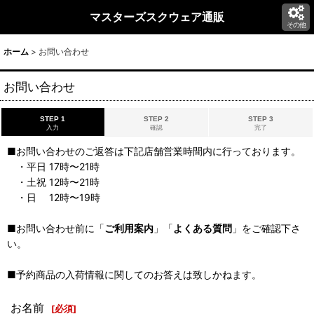
マスターズスクウェア通販
その他
ホーム
>
お問い合わせ
お問い合わせ
STEP 1
STEP 2
STEP 3
入力
確認
完了
■お問い合わせのご返答は下記店舗営業時間内に行っております。
・平日 17時〜21時
・土祝 12時〜21時
・日 12時〜19時
■お問い合わせ前に「
ご利用案内
」「
よくある質問
」をご確認下さ
い。
■予約商品の入荷情報に関してのお答えは致しかねます。
お名前
[
必須
]