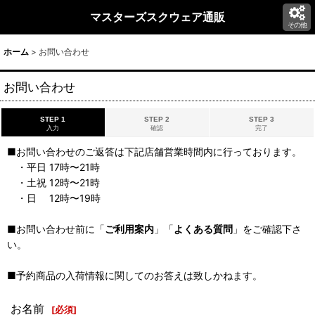
マスターズスクウェア通販
その他
ホーム
>
お問い合わせ
お問い合わせ
STEP 1
STEP 2
STEP 3
入力
確認
完了
■お問い合わせのご返答は下記店舗営業時間内に行っております。
・平日 17時〜21時
・土祝 12時〜21時
・日 12時〜19時
■お問い合わせ前に「
ご利用案内
」「
よくある質問
」をご確認下さ
い。
■予約商品の入荷情報に関してのお答えは致しかねます。
お名前
[
必須
]