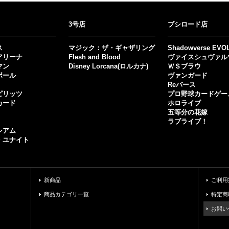
3号店
ブシロード店
ス
マジック：ザ・ギャザリング
Shadowverse EVO
アリーナ
Flesh and Blood
ヴァイスシュヴァル
マン
Disney Lorcana(ロルカナ)
ＷＳブラウ
ボール
ヴァンガード
Reバース
ピリッツ
プロ野球カードゲー
カード
ホロライブ
五等分の花嫁
ラブライブ！
シアム
・ユナイト
新商品
ご利用
商品カテゴリ一覧
特定商
お問い