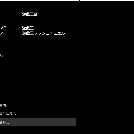
遊戯王店
LVE
遊戯王
ツ
遊戯王ラッシュデュエル
ム
案内
取引法表示
合わせ