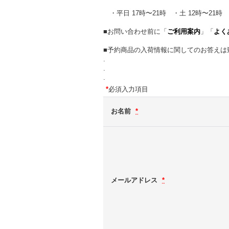
・平日 17時〜21時 ・土 12時〜21時 
■お問い合わせ前に「
ご利用案内
」「
よく
■予約商品の入荷情報に関してのお答えは
.
.
.
*
必須入力項目
お名前
*
メールアドレス
*