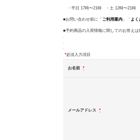
・平日 17時〜21時 ・土 12時〜21時 
■お問い合わせ前に「
ご利用案内
」「
よく
■予約商品の入荷情報に関してのお答えは
.
.
.
*
必須入力項目
お名前
*
メールアドレス
*