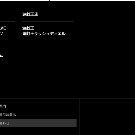
遊戯王店
LVE
遊戯王
ツ
遊戯王ラッシュデュエル
ム
案内
取引法表示
合わせ