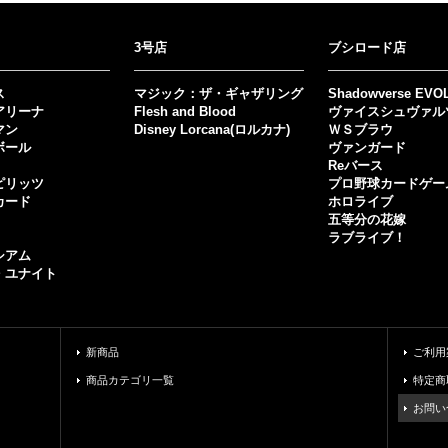
3号店
ブシロード店
ス
マジック：ザ・ギャザリング
Shadowverse EVO
アリーナ
Flesh and Blood
ヴァイスシュヴァル
マン
Disney Lorcana(ロルカナ)
ＷＳブラウ
ボール
ヴァンガード
Reバース
ピリッツ
プロ野球カードゲー
カード
ホロライブ
五等分の花嫁
ラブライブ！
シアム
・ユナイト
新商品
ご利用
商品カテゴリ一覧
特定商
お問い