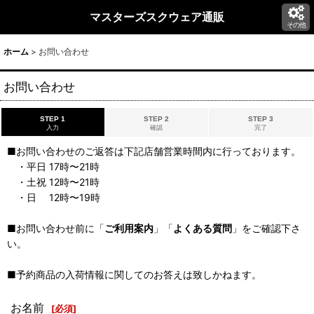
マスターズスクウェア通販
その他
ホーム
>
お問い合わせ
お問い合わせ
STEP 1
STEP 2
STEP 3
入力
確認
完了
■お問い合わせのご返答は下記店舗営業時間内に行っております。
・平日 17時〜21時
・土祝 12時〜21時
・日 12時〜19時
■お問い合わせ前に「
ご利用案内
」「
よくある質問
」をご確認下さ
い。
■予約商品の入荷情報に関してのお答えは致しかねます。
お名前
[
必須
]