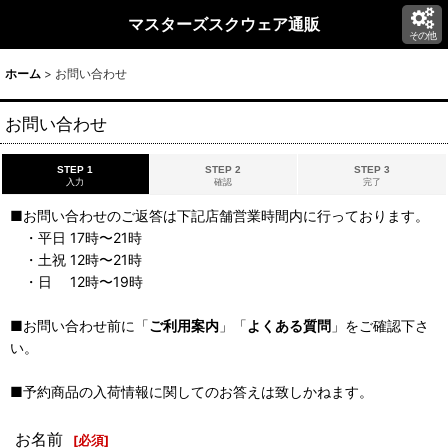
マスターズスクウェア通販
その他
ホーム
>
お問い合わせ
お問い合わせ
STEP 1
STEP 2
STEP 3
入力
確認
完了
■お問い合わせのご返答は下記店舗営業時間内に行っております。
・平日 17時〜21時
・土祝 12時〜21時
・日 12時〜19時
■お問い合わせ前に「
ご利用案内
」「
よくある質問
」をご確認下さ
い。
■予約商品の入荷情報に関してのお答えは致しかねます。
お名前
[
必須
]