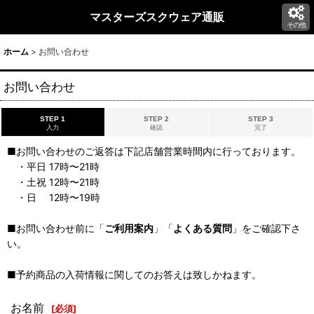
マスターズスクウェア通販
その他
ホーム
>
お問い合わせ
お問い合わせ
STEP 1
STEP 2
STEP 3
入力
確認
完了
■お問い合わせのご返答は下記店舗営業時間内に行っております。
・平日 17時〜21時
・土祝 12時〜21時
・日 12時〜19時
■お問い合わせ前に「
ご利用案内
」「
よくある質問
」をご確認下さ
い。
■予約商品の入荷情報に関してのお答えは致しかねます。
お名前
[
必須
]