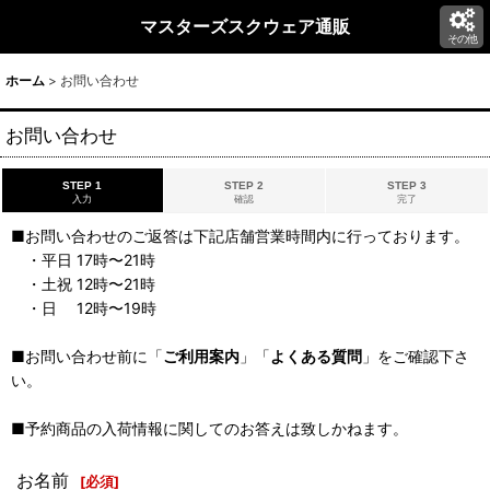
マスターズスクウェア通販
その他
ホーム
>
お問い合わせ
お問い合わせ
STEP 1
STEP 2
STEP 3
入力
確認
完了
■お問い合わせのご返答は下記店舗営業時間内に行っております。
・平日 17時〜21時
・土祝 12時〜21時
・日 12時〜19時
■お問い合わせ前に「
ご利用案内
」「
よくある質問
」をご確認下さ
い。
■予約商品の入荷情報に関してのお答えは致しかねます。
お名前
[
必須
]