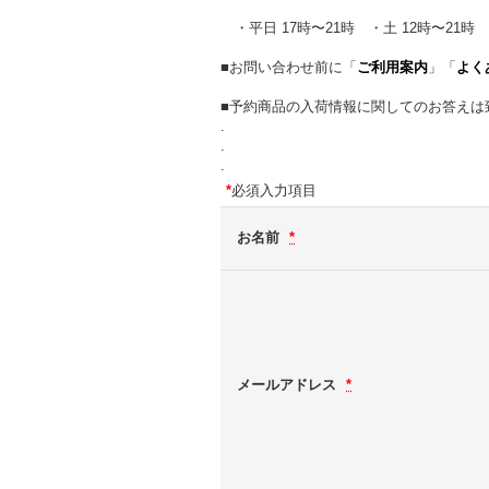
・平日 17時〜21時 ・土 12時〜21時 
■お問い合わせ前に「
ご利用案内
」「
よく
■予約商品の入荷情報に関してのお答えは
.
.
.
*
必須入力項目
お名前
*
メールアドレス
*