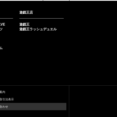
遊戯王店
LVE
遊戯王
ツ
遊戯王ラッシュデュエル
ム
案内
取引法表示
合わせ