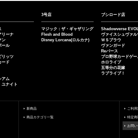
3号店
ブシロード店
ス
マジック：ザ・ギャザリング
Shadowverse EVO
アリーナ
Flesh and Blood
ヴァイスシュヴァル
マン
Disney Lorcana(ロルカナ)
ＷＳブラウ
ボール
ヴァンガード
Reバース
ピリッツ
プロ野球カードゲー
カード
ホロライブ
五等分の花嫁
ラブライブ！
シアム
・ユナイト
新商品
ご利用
商品カテゴリ一覧
特定商
お問い