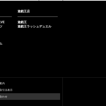
遊戯王店
LVE
遊戯王
ツ
遊戯王ラッシュデュエル
ム
案内
取引法表示
合わせ