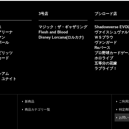
3号店
ブシロード店
ス
マジック：ザ・ギャザリング
Shadowverse EVO
アリーナ
Flesh and Blood
ヴァイスシュヴァル
マン
Disney Lorcana(ロルカナ)
ＷＳブラウ
ボール
ヴァンガード
Reバース
ピリッツ
プロ野球カードゲー
カード
ホロライブ
五等分の花嫁
ラブライブ！
シアム
・ユナイト
新商品
ご利用
商品カテゴリ一覧
特定商
お問い