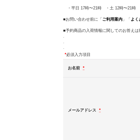
・平日 17時〜21時 ・土 12時〜21時 
■お問い合わせ前に「
ご利用案内
」「
よく
■予約商品の入荷情報に関してのお答えは
.
.
.
*
必須入力項目
お名前
*
メールアドレス
*