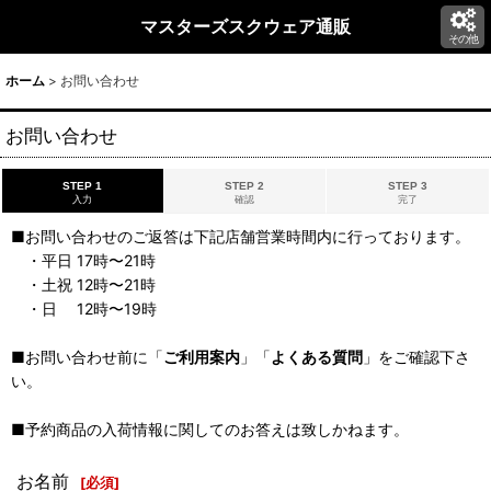
マスターズスクウェア通販
その他
ホーム
>
お問い合わせ
お問い合わせ
STEP 1
STEP 2
STEP 3
入力
確認
完了
■お問い合わせのご返答は下記店舗営業時間内に行っております。
・平日 17時〜21時
・土祝 12時〜21時
・日 12時〜19時
■お問い合わせ前に「
ご利用案内
」「
よくある質問
」をご確認下さ
い。
■予約商品の入荷情報に関してのお答えは致しかねます。
お名前
[
必須
]