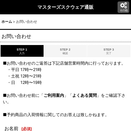
マスターズスクウェア通販
その他
ホーム
>
お問い合わせ
お問い合わせ
STEP 1
STEP 2
STEP 3
入力
確認
完了
■お問い合わせのご返答は下記店舗営業時間内に行っております。
・平日 17時〜21時
・土祝 12時〜21時
・日 12時〜19時
■お問い合わせ前に「
ご利用案内
」「
よくある質問
」をご確認下さ
い。
■予約商品の入荷情報に関してのお答えは致しかねます。
お名前
[
必須
]